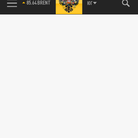
85.64 BRENT
ЮГ
В нижегородский дом престарелых
поставляли сливочное масло с плесенью
15 АПРЕЛЯ 15:26
Управление Россельхознадзора по
Нижегородской области и Республике
Марий Эл сообщило на нарушении: на
стол...
ПРОИСШЕСТВИЯ
"Гестапо" в доме престарелых: что
пришлось перенести старикам за 45 тыс.