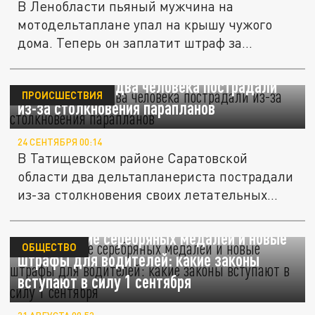
В Ленобласти пьяный мужчина на
мотодельтаплане упал на крышу чужого
дома. Теперь он заплатит штраф за...
Под Саратовом два человека пострадали
ПРОИСШЕСТВИЯ
из-за столкновения парапланов
24 СЕНТЯБРЯ 00:14
В Татищевском районе Саратовской
области два дельтапланериста пострадали
из-за столкновения своих летательных...
Возвращение серебряных медалей и новые
ОБЩЕСТВО
штрафы для водителей: какие законы
вступают в силу 1 сентября