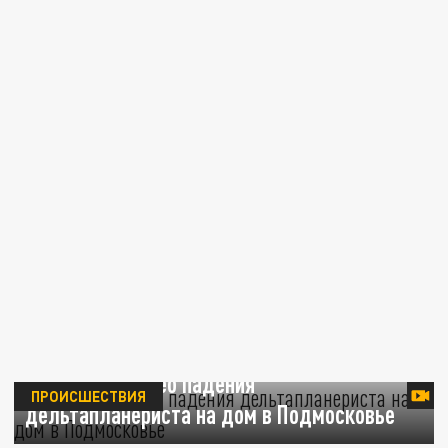
Появилось видео падения
ПРОИСШЕСТВИЯ
дельтапланериста на дом в Подмосковье