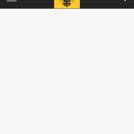
115093, г. Москва, переулок Партийный,
д.1, к.57, стр.3, эт.1, пом.I, ком.45