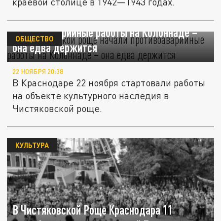
краевой столице в 1942—1943 годах.
В Чистяковской роще начали
противоаварийные работы на Колоннаде –
ОБЩЕСТВО
она едва держится
22 НОЯБРЯ 20:38
В Краснодаре 22 ноября стартовали работы
на объекте культурного наследия в
Чистяковской роще.
КУЛЬТУРА
В Чистяковской Роще Краснодара 11