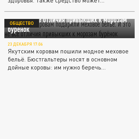
здоровья. Также средство может...
Якутским коровам подарили меховое бельё.
И это не все отличия привыкших к морозам
ОБЩЕСТВО
бурёнок
23 ДЕКАБРЯ 17:06
Якутским коровам пошили модное меховое
бельё. Бюстгальтеры носят в основном
дойные коровы: им нужно беречь...