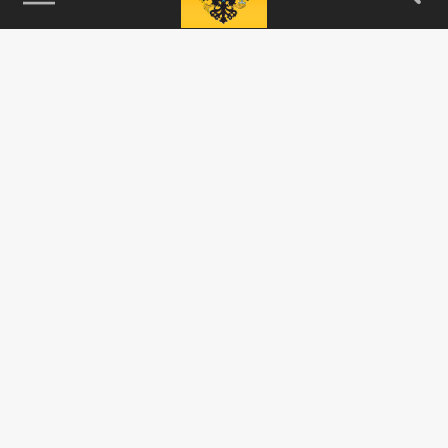
115093, г. Москва, переулок Партийный,
д.1, к.57, стр.3, эт.1, пом.I, ком.45