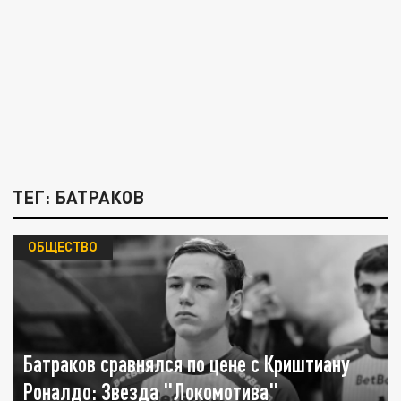
ТЕГ: БАТРАКОВ
ОБЩЕСТВО
Батраков сравнялся по цене с Криштиану
Роналдо: Звезда "Локомотива"