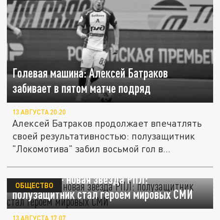
Голевая машина: Алексей Батраков
забивает в пятом матче подряд
13 АВГУСТА 20:20
Алексей Батраков продолжает впечатлять
своей результативностью: полузащитник
"Локомотива" забил восьмой гол в...
Батраков — новая звезда РПЛ:
ОБЩЕСТВО
полузащитник стал героем мировых СМИ
13 АВГУСТА 17:07