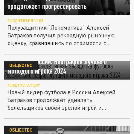
продолжает прогрессировать
10 СЕНТЯБРЯ 11:08
Полузащитник "Локомотива" Алексей
Батраков получил рекордную рыночную
оценку, сравнявшись по стоимости с...
Алексей Батраков: новая звёздочка
футбола России. Биография лучшего
ОБЩЕСТВО
молодого игрока 2024
15 АВГУСТА 10:37
Новый лидер футбола в России Алексей
Батраков продолжает удивлять
болельщиков своей зрелой игрой и...
ОБЩЕСТВО