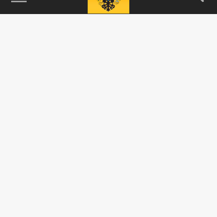
115093, г. Москва, переулок Партийный,
д.1, к.57, стр.3, эт.1, пом.I, ком.45