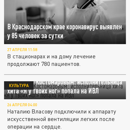
В Краснодарском крае коронавирус выявлен
у 85 человек за сутки
27 АПРЕЛЯ 11:58
В стационарах и на дому лечение
продолжают 780 пациентов.
Следом за Костомаровым: исполнительница
КУЛЬТУРА
хита «Я у твоих ног» попала на ИВЛ
26 АПРЕЛЯ 04:00
Наталию Власову подключили к аппарату
искусственной вентиляции легких после
операции на сердце.