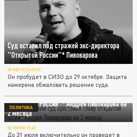
Суд оставил под стражей экс-директора
"Открытой России"* Пивоварова
05 АВГУСТА 09:07
Он пробудет в СИЗО до 29 октября. Защита
намерена обжаловать решение суда.
Краснодарский суд арестовал главу
"Открытой России"* Андрея Пивоварова на
ПОЛИТИКА
2 месяца
02 ИЮНЯ 15:42
До 31 июля включительно он проведет в