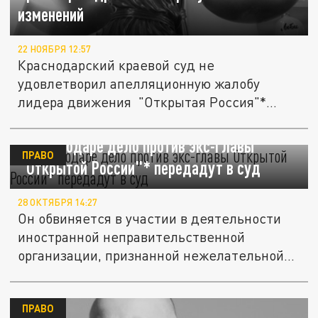
изменений
22 НОЯБРЯ 12:57
Краснодарский краевой суд не
удовлетворил апелляционную жалобу
лидера движения "Открытая Россия"*
Андрея...
В Краснодаре дело против экс-главы
ПРАВО
"Открытой России"* передадут в суд
28 ОКТЯБРЯ 14:27
Он обвиняется в участии в деятельности
иностранной неправительственной
организации, признанной нежелательной...
ПРАВО