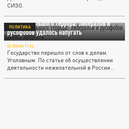
СИЗО.
Эпоха небольшого террора: либералов и
ПОЛИТИКА
русофобов удалось напугать
02 ИЮНЯ 11:56
Государство перешло от слов к делам.
Уголовным. По статье об осуществлении
деятельности нежелательной в России...