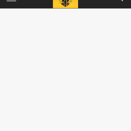
115093, г. Москва, переулок Партийный,
д.1, к.57, стр.3, эт.1, пом.I, ком.45