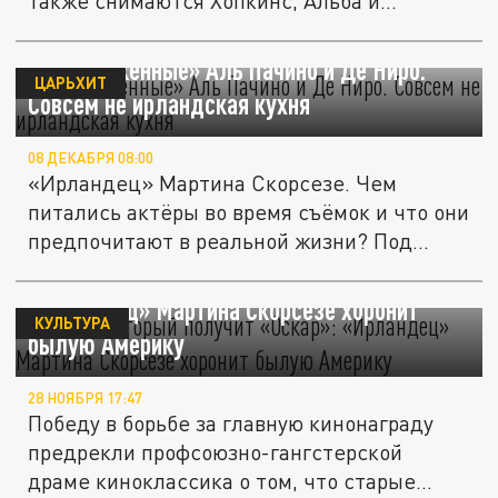
также снимаются Хопкинс, Альба и...
«Замороженные» Аль Пачино и Де Ниро.
ЦАРЬХИТ
Совсем не ирландская кухня
08 ДЕКАБРЯ 08:00
«Ирландец» Мартина Скорсезе. Чем
питались актёры во время съёмок и что они
предпочитают в реальной жизни? Под...
Фильм, который получит «Оскар»:
«Ирландец» Мартина Скорсезе хоронит
КУЛЬТУРА
былую Америку
28 НОЯБРЯ 17:47
Победу в борьбе за главную кинонаграду
предрекли профсоюзно-гангстерской
драме киноклассика о том, что старые...