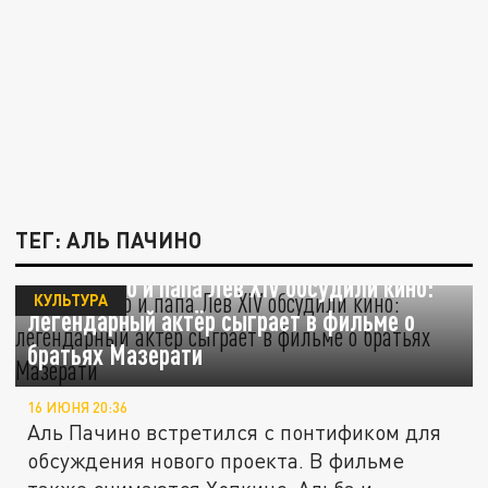
ТЕГ: АЛЬ ПАЧИНО
Аль Пачино и папа Лев XIV обсудили кино:
КУЛЬТУРА
легендарный актёр сыграет в фильме о
братьях Мазерати
16 ИЮНЯ 20:36
Аль Пачино встретился с понтификом для
обсуждения нового проекта. В фильме