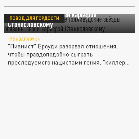
Им поверил мир: Какие голливудские
звёзды обязаны своей карьерой
ПОВОД ДЛЯ ГОРДОСТИ
Станиславскому
17 ЯНВАРЯ 09:04
"Пианист" Броуди разорвал отношения,
чтобы правдоподобно сыграть
преследуемого нацистами гения, "киллер"
Круз...