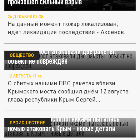
произошел сильный взрыв
26 ДЕКАБРЯ 09:35
На данный момент пожар локализован,
идет ликвидация последствий - Аксенов.
Крымский мост атаковали две ракеты:
ОБЩЕСТВО
объект не повреждён
12 АВГУСТА 13:46
О сбитых нашими ПВО ракетах вблизи
Крымского моста сообщил днём 12 августа
глава республики Крым Сергей...
Украина 17-ю беспилотниками пыталась
ПРОИСШЕСТВИЯ
ночью атаковать Крым - новые детали