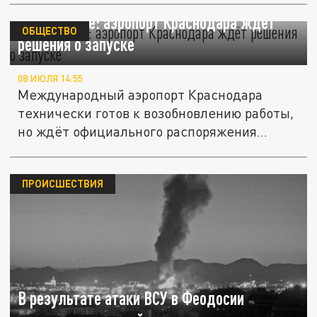
Юг наготове: аэропорт Краснодара ждёт
ОБЩЕСТВО
решения о запуске
08 ИЮЛЯ 14:55
Международный аэропорт Краснодара
технически готов к возобновлению работы,
но ждёт официального распоряжения...
ПРОИСШЕСТВИЯ
В результате атаки ВСУ в Феодосии