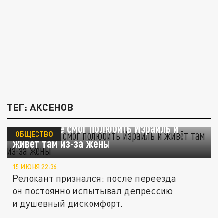
ТЕГ: АКСЕНОВ
Аксенов* не смог полюбить Израиль и
ОБЩЕСТВО
живёт там из-за жены
15 ИЮНЯ 22:36
Релокант признался: после переезда
он постоянно испытывал депрессию
и душевный дискомфорт.