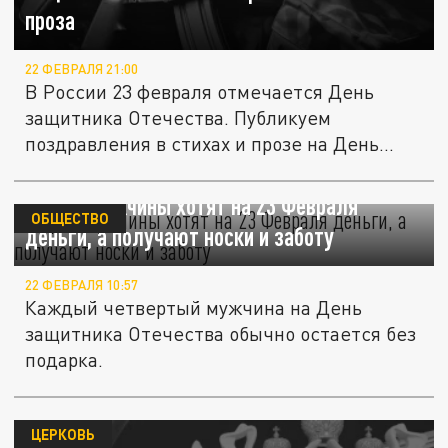
проза
22 ФЕВРАЛЯ 21:00
В России 23 февраля отмечается День
защитника Отечества. Публикуем
поздравления в стихах и прозе на День...
Опрос: мужчины хотят на 23 Февраля
ОБЩЕСТВО
деньги, а получают носки и заботу
22 ФЕВРАЛЯ 10:57
Каждый четвертый мужчина на День
защитника Отечества обычно остается без
подарка.
ЦЕРКОВЬ