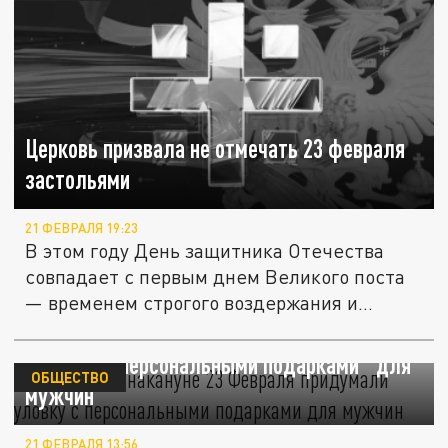
Церковь призвала не отмечать 23 февраля
застольями
21 ФЕВРАЛЯ 19:23
В этом году День защитника Отечества
совпадает с первым днем Великого поста
— временем строгого воздержания и...
Мошенники накануне 23 Февраля придумали
уловку с "персональными подарками" для
ОБЩЕСТВО
мужчин
21 ФЕВРАЛЯ 13:56