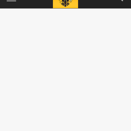
115093, г. Москва, переулок Партийный,
д.1, к.57, стр.3, эт.1, пом.I, ком.45