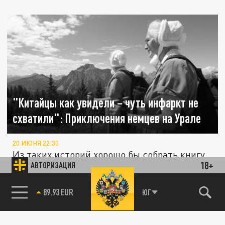
"Китайцы как увидели – чуть инфаркт не
схватили": Приключения немцев на Урале
20 ИЮНЯ 22:30
Из таких историй хорошо бы собрать книгу,
18+
АВТОРИЗАЦИЯ
которая помогла бы понять, насколько мы
разные, но в то же время...
85.64 BRENT
ЮГ