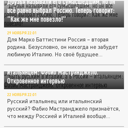
Друзья называли его сумасшедшим, но он
всё равно выбрал Россию. Теперь говорит:
"Как же мне повезло!"
29 НОЯБРЯ 22:01
Для Марко Баттистини Россия – вторая
родина. Безусловно, он никогда не забудет
любимую Италию. Но своё будущее...
Быть русским в Италии, а в России –
итальянцем: Фабио Мастранджело.
Откровенное интервью
22 НОЯБРЯ 22:01
Русский итальянец или итальянский
русский? Фабио Мастранджело признаётся,
что между Россией и Италией вообще...