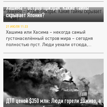
Хашима – остров-призрак. Какие тайны
скрывает Япония?
21 ИЮЛЯ 11:33
Хашима или Хасима – некогда самый
густонаселённый остров мира – сегодня
полностью пуст. Люди уехали отсюда,...
ДТП ценой $350 млн: Люди горели заживо, а