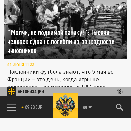
"Молчи, не поднимай панику!": Тысячи
человек едва не погибли из-за жадности
чиновников
01 ИЮНЯ 11:33
Поклонники футбола знают, что 5 мая во
Франции – это день, когда игры не
проводятся. Так повелось с 1992 года...
18+
АВТОРИЗАЦИЯ
85.64 BRENT
ЮГ