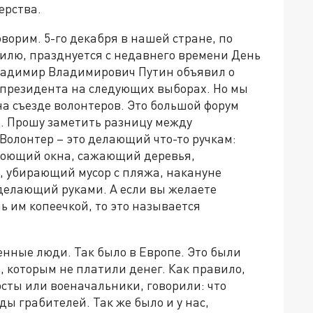
ерства.
оворим. 5-го декабря в нашей стране, по
илю, празднуется с недавнего времени День
 Владимир Владимирович Путин объявил о
 президента на следующих выборах. Но мы
 на съезде волонтеров. Это большой форум
. Прошу заметить разницу между
Волонтер – это делающий что-то ручкам:
моющий окна, сажающий деревья,
 убирающий мусор с пляжа, накануне
 делающий руками. А если вы желаете
ь им копеечкой, то это называется
нные люди. Так было в Европе. Это были
 которым не платили денег. Как правило,
сты или военачальники, говорили: что
ды грабителей. Так же было и у нас,