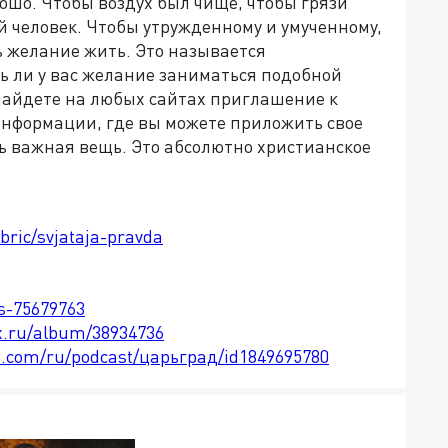
рошо. Чтобы воздух был чище, чтобы грязи
 человек. Чтобы утружденному и умученному,
ь желание жить. Это называется
ть ли у вас желание заниматься подобной
 найдете на любых сайтах приглашение к
информации, где вы можете приложить свое
ень важная вещь. Это абсолютно христианское
bric/svjataja-pravda
ts-75679763
x.ru/album/38934736
le.com/ru/podcast/царьград/id1849695780