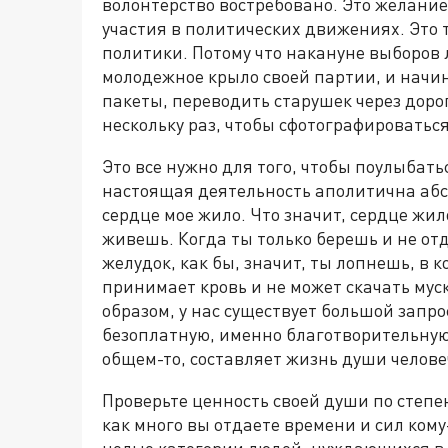
волонтерство востребовано. Это желание
участия в политических движениях. Это т
политики. Потому что накануне выборов
молодежное крыло своей партии, и начи
пакеты, переводить старушек через дорог
нескольку раз, чтобы сфотографироваться 
Это все нужно для того, чтобы поулыбать
настоящая деятельность аполитична абсол
сердце мое жило. Что значит, сердце жил
живешь. Когда ты только берешь и не о
желудок, как бы, значит, ты лопнешь, в к
принимает кровь и не может скачать мус
образом, у нас существует большой запро
безоплатную, именно благотворительную,
общем-то, составляет жизнь души челове
Проверьте ценность своей души по степен
как много вы отдаете времени и сил ком