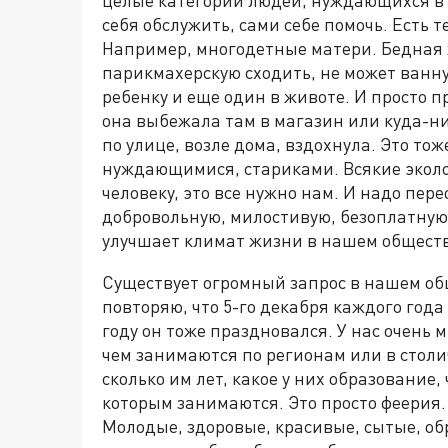
целые категории людей, нуждающихся в 
себя обслужить, сами себе помочь. Есть те
Например, многодетные матери. Бедная 
парикмахерскую сходить, не может ванну 
ребенку и еще один в животе. И просто п
она выбежала там в магазин или куда-ни
по улице, возле дома, вздохнула. Это то
нуждающимися, стариками. Всякие эколо
человеку, это все нужно нам. И надо пер
добровольную, милостивую, безоплатную,
улучшает климат жизни в нашем обществ
Существует огромный запрос в нашем об
повторяю, что 5-го декабря каждого года
году он тоже праздновался. У нас очень м
чем занимаются по регионам или в столи
сколько им лет, какое у них образование
которым занимаются. Это просто феерия.
Молодые, здоровые, красивые, сытые, об