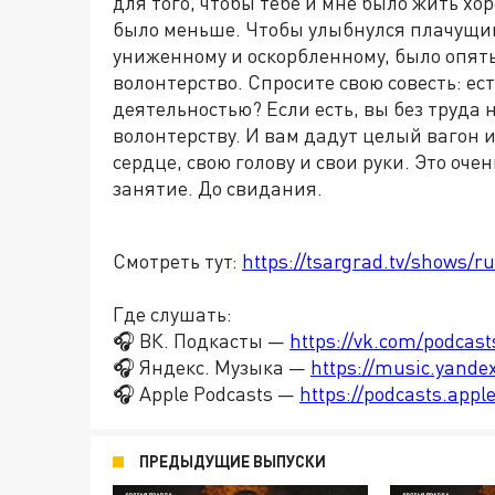
для того, чтобы тебе и мне было жить хо
было меньше. Чтобы улыбнулся плачущий
униженному и оскорбленному, было опят
волонтерство. Спросите свою совесть: ес
деятельностью? Если есть, вы без труда
волонтерству. И вам дадут целый вагон 
сердце, свою голову и свои руки. Это оч
занятие. До свидания.
Смотреть тут:
https://tsargrad.tv/shows/ru
Где слушать:
🎧 ВК. Подкасты —
https://vk.com/podcas
🎧 Яндекс. Музыка —
https://music.yande
🎧 Apple Podcasts —
https://podcasts.app
ПРЕДЫДУЩИЕ ВЫПУСКИ