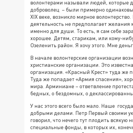
волонтерами называли людей, которые д
доброволец – были примерно одинаковы
XIX веке, возникло мирное волонтерство. 
деятельность не предполагает желания 
именно для души. То есть, я сам себе зар
хорошее. Детям, старикам, или кому-ниб
Озеленить район. Я хочу этого. Мне деньг
В начале волонтерские организации воз
христианские организации. Это известн
организация. «Красный Крест» туда же п
Туда же попадает «Армия спасения», хор
мира. Арминиане – ответвление протеста
бедных, о бездомных, о деклассированных
У нас этого всего было мало. Наше госуда
добрыми делами. Петр Первый своими у
говорил, что нечего тут плодить всякую 
специальные фонды, в которых их, конеч