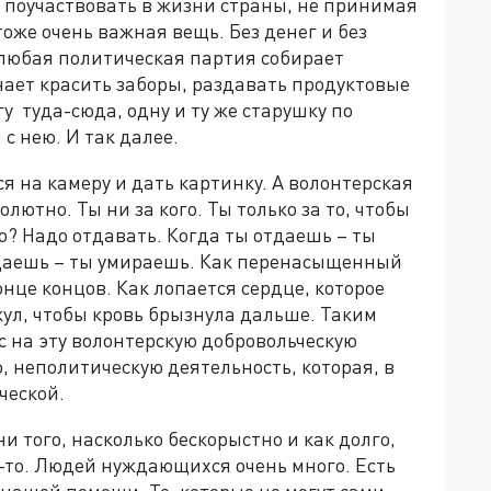
 поучаствовать в жизни страны, не принимая
оже очень важная вещь. Без денег и без
 любая политическая партия собирает
нает красить заборы, раздавать продуктовые
у туда-сюда, одну и ту же старушку по
с нею. И так далее.
ся на камеру и дать картинку. А волонтерская
ютно. Ты ни за кого. Ты только за то, чтобы
о? Надо отдавать. Когда ты отдаешь – ты
тдаешь – ты умираешь. Как перенасыщенный
онце концов. Как лопается сердце, которое
кул, чтобы кровь брызнула дальше. Таким
с на эту волонтерскую добровольческую
 неполитическую деятельность, которая, в
ческой.
и того, насколько бескорыстно и как долго,
у-то. Людей нуждающихся очень много. Есть