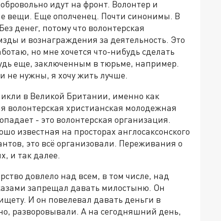
обровольно идут на фронт. Волонтер и
е вещи. Еще ополченец. Почти синонимы. В
Без денег, потому что волонтерская
мзды и вознаграждения за деятельность. Это
аботаю, но мне хочется что-нибудь сделать
удь еще, заключенным в тюрьме, например.
и не нужны, я хочу жить лучше.
никли в Великой Британии, именно как
ая волонтерская христианская молодежная
опадает - это волонтерская организация.
ошо известная на просторах англосаксонского
нтов, это всё организовали. Переживания о
, и так далее.
рство довлело над всем, в том числе, над
казами запрещал давать милостыню. Он
нищету. И он повелевал давать деньги в
но, разворовывали. А на сегодняшний день,