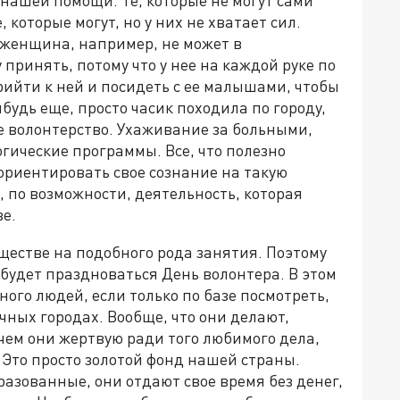
нашей помощи. Те, которые не могут сами
, которые могут, но у них не хватает сил.
женщина, например, не может в
принять, потому что у нее на каждой руке по
рийти к ней и посидеть с ее малышами, чтобы
будь еще, просто часик походила по городу,
же волонтерство. Ухаживание за больными,
гические программы. Все, что полезно
еориентировать свое сознание на такую
 по возможности, деятельность, которая
е.
ществе на подобного рода занятия. Поэтому
 будет праздноваться День волонтера. В этом
ного людей, если только по базе посмотреть,
чных городах. Вообще, что они делают,
, чем они жертвую ради того любимого дела,
 Это просто золотой фонд нашей страны.
разованные, они отдают свое время без денег,