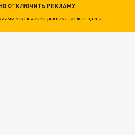
ТНО ОТКЛЮЧИТЬ РЕКЛАМУ
"ОЧЕНЬ ПЛОХИЕ НОВОСТИ": БОЛЬШАЯ ОШИБКА PALANTIR В РОССИИ. СТРАНЫ НАТО ВПЕРВЫЕ ЗА СВО ОСТАНОВИЛИ ПОСТАВКИ ОРУЖИЯ. ВСУ ТЕРЯЮТ ПРИГРАНИЧЬЕ?
овиями отключения рекламы можно
здесь
О ИРАНСКОМУ СУДНУ НА КАСПИИ РАСКРЫТА