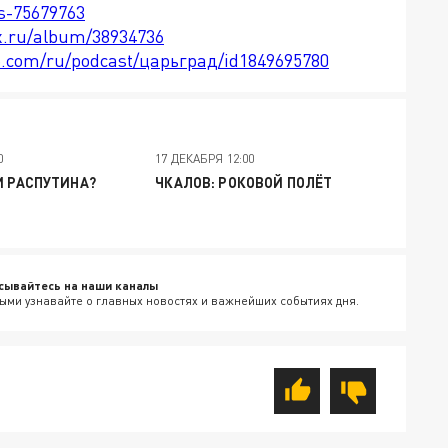
ts-75679763
x.ru/album/38934736
le.com/ru/podcast/царьград/id1849695780
0
17 ДЕКАБРЯ 12:00
И РАСПУТИНА?
ЧКАЛОВ: РОКОВОЙ ПОЛЁТ
сывайтесь на наши каналы
ыми узнавайте о главных новостях и важнейших событиях дня.