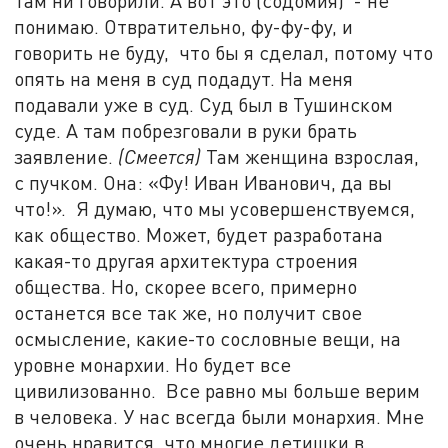
там ни говорили. А вот это (содомия) - не
понимаю. Отвратительно, фу-фу-фу, и
говорить не буду, что бы я сделал, потому что
опять на меня в суд подадут. На меня
подавали уже в суд. Суд был в Тушинском
суде. А там побрезговали в руки брать
заявление.
(Смеется)
Там женщина взрослая,
с пучком. Она: «Фу! Иван Иванович, да вы
что!». Я думаю, что мы усовершенствуемся,
как общество. Может, будет разработана
какая-то другая архитектура строения
общества. Но, скорее всего, примерно
останется все так же, но получит свое
осмысление, какие-то сословные вещи, на
уровне монархии. Но будет все
цивилизованно. Все равно мы больше верим
в человека. У нас всегда были монархия. Мне
очень нравится, что многие детишки в