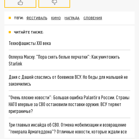
ТЕГИ:
ФЕСТИВАЛЬ
КИНО
НАГРАДА
СЛОВЕНИЯ
ЧИТАЙТЕ ТАКЖЕ:
Технофашисты XXI века
Оплеуха Маску. "Пора снять белые перчатки": Как уничтожить
Starlink
Даня с Дашей спаслись от боевиков ВСУ. Но беды для малышей не
закончились
"Очень плохие новости": Большая ошибка Palantir в России. Страны
НАТО впервые за СВО остановили поставки оружия. ВСУ теряют
приграничье?
Три главных инсайда об СВО. Отмена мобилизации и возвращение
"генерала Армагеддона"? Отличные новости, которые ждали все