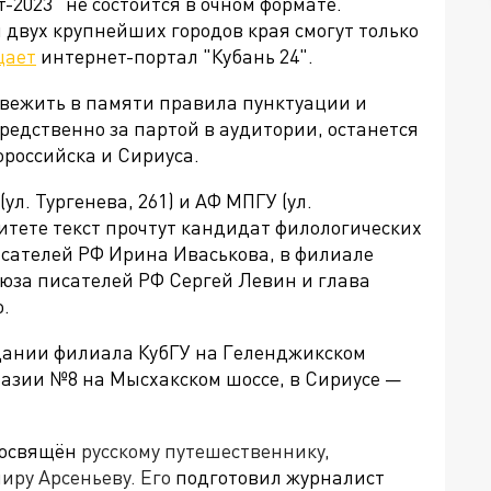
т-
2023
"
не состоится в очном формате.
 двух крупнейших городов края смогут только
щает
интернет-портал "Кубань 24".
вежить в памяти правила пунктуации и
средственно за партой в аудитории, останется
ороссийска и Сириуса.
ул. Тургенева, 261) и АФ МПГУ (ул.
ситете текст прочтут кандидат филологических
исателей РФ Ирина Иваськова, в филиале
оюза писателей РФ Сергей Левин и глава
.
дании филиала КубГУ на Геленджикском
мназии №8 на Мысхакском шоссе, в Сириусе —
посвящён
русскому путешественнику,
иру Арсеньеву. Его
подготовил журналист