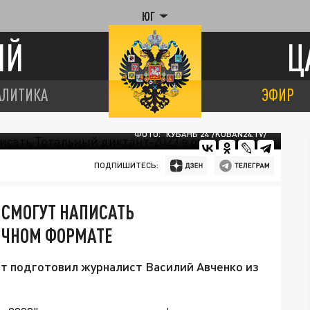
ЮГ
ИЙ
Ц
АЛИТИКА
ЭФИР
ФОТО: "КУБАНЬ 24"/KUBAN24.TV/
ПОДПИШИТЕСЬ:
 СМОГУТ НАПИСАТЬ
ОЧНОМ ФОРМАТЕ
кст подготовил журналист Василий Авченко из