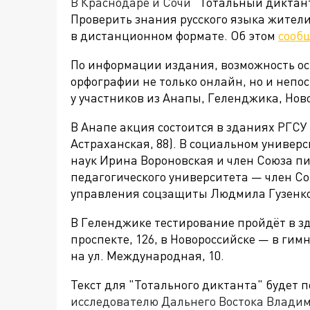
В Краснодаре и Сочи
"Тотальный диктан
Проверить знания русского языка жители
в дистанционном формате. Об этом
сооб
По информации издания, возможность ос
орфографии не только онлайн, но и непо
у участников из Анапы, Геленджика, Нов
В Анапе акция состоится в зданиях РГСУ (
Астраханская, 88). В социальном универ
наук Ирина Вороновская и член Союза п
педагогического университета — член С
управления соцзащиты Людмила Гузенко
В Геленджике тестирование пройдёт в з
проспекте, 126, в Новороссийске — в ги
на ул. Международная, 10.
Текст для
"Тотального диктанта" будет 
исследователю Дальнего Востока Владим