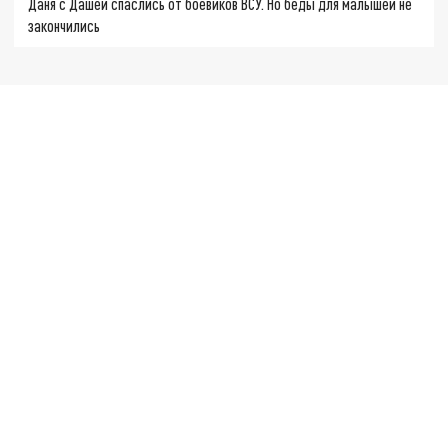
Даня с Дашей спаслись от боевиков ВСУ. Но беды для малышей не
закончились