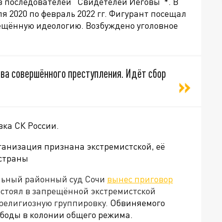
з последователей "Свидетелей Иеговы"*. В
юля
2020 по февраль 2022 гг. Фигурант
посещал
ещённую идеологию. Возбуждено уголовное
ва совершённого преступления. Идёт сбор
вка СК России.
ганизация признана экстремистской, её
 страны
ьный районный суд Сочи
вынес приговор
состоял в запрещённой экстремистской
религиозную группировку.
Обвиняемого
боды в колонии общего режима.