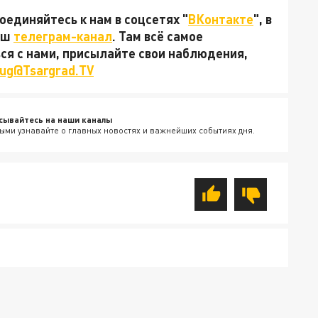
единяйтесь к нам в соцсетях "
ВКонтакте
", в
наш
телеграм-канал
. Там всё самое
ься с нами, присылайте свои наблюдения,
ug@Tsargrad.TV
сывайтесь на наши каналы
ыми узнавайте о главных новостях и важнейших событиях дня.