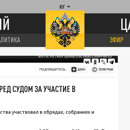
ЮГ
ИЙ
Ц
АЛИТИКА
ЭФИР
ФОТО: PETROV SERGEY/GLOBALLOOKPRESS
ПОДПИШИТЕСЬ:
РЕД СУДОМ ЗА УЧАСТИЕ В
ва участвовал в обрядах, собраниях и