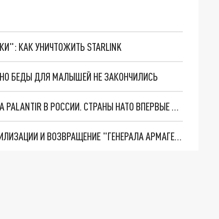
ТКИ": КАК УНИЧТОЖИТЬ STARLINK
. НО БЕДЫ ДЛЯ МАЛЫШЕЙ НЕ ЗАКОНЧИЛИСЬ
"ОЧЕНЬ ПЛОХИЕ НОВОСТИ": БОЛЬШАЯ ОШИБКА PALANTIR В РОССИИ. СТРАНЫ НАТО ВПЕРВЫЕ ЗА СВО ОСТАНОВИЛИ ПОСТАВКИ ОРУЖИЯ. ВСУ ТЕРЯЮТ ПРИГРАНИЧЬЕ?
ТРИ ГЛАВНЫХ ИНСАЙДА ОБ СВО. ОТМЕНА МОБИЛИЗАЦИИ И ВОЗВРАЩЕНИЕ "ГЕНЕРАЛА АРМАГЕДДОНА"? ОТЛИЧНЫЕ НОВОСТИ, КОТОРЫЕ ЖДАЛИ ВСЕ