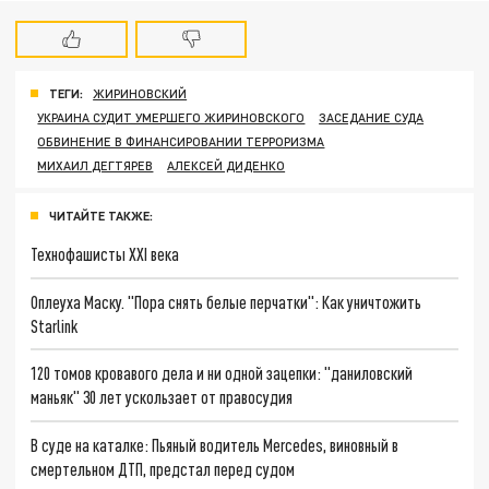
ТЕГИ:
ЖИРИНОВСКИЙ
УКРАИНА СУДИТ УМЕРШЕГО ЖИРИНОВСКОГО
ЗАСЕДАНИЕ СУДА
ОБВИНЕНИЕ В ФИНАНСИРОВАНИИ ТЕРРОРИЗМА
МИХАИЛ ДЕГТЯРЕВ
АЛЕКСЕЙ ДИДЕНКО
ЧИТАЙТЕ ТАКЖЕ:
Технофашисты XXI века
Оплеуха Маску. "Пора снять белые перчатки": Как уничтожить
Starlink
120 томов кровавого дела и ни одной зацепки: "даниловский
маньяк" 30 лет ускользает от правосудия
В суде на каталке: Пьяный водитель Mercedes, виновный в
смертельном ДТП, предстал перед судом