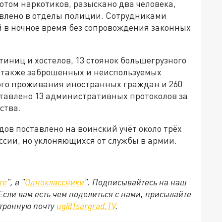
том наркотиков, разыскано два человека,
авлено в отделы полиции. Сотрудниками
й в ночное время без сопровождения законных
иниц и хостелов, 13 стоянок большегрузного
а также заброшенных и неиспользуемых
ого проживания иностранных граждан и 260
ставлено 13 административных протоколов за
ства.
дов поставлено на воинский учёт около трёх
ссии, но уклоняющихся от службы в армии.
те
", в "
Одноклассники
". Подписывайтесь на наш
 Если вам есть чем поделиться с нами, присылайте
ктронную почту
ug@Tsargrad.TV
.