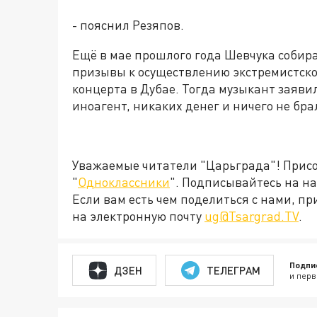
- пояснил Резяпов.
Ещё в мае прошлого года Шевчука собир
призывы к осуществлению экстремистской
концерта в Дубае. Тогда музыкант заявил,
иноагент, никаких денег и ничего не бра
Уважаемые читатели "Царьграда"! Присое
"
Одноклассники
". Подписывайтесь на 
Если вам есть чем поделиться с нами, п
на электронную почту
ug@Tsargrad.TV
.
Подпи
ДЗЕН
ТЕЛЕГРАМ
и перв