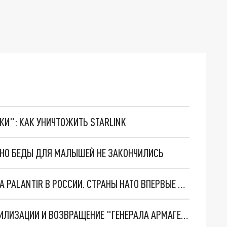
ТКИ": КАК УНИЧТОЖИТЬ STARLINK
. НО БЕДЫ ДЛЯ МАЛЫШЕЙ НЕ ЗАКОНЧИЛИСЬ
"ОЧЕНЬ ПЛОХИЕ НОВОСТИ": БОЛЬШАЯ ОШИБКА PALANTIR В РОССИИ. СТРАНЫ НАТО ВПЕРВЫЕ ЗА СВО ОСТАНОВИЛИ ПОСТАВКИ ОРУЖИЯ. ВСУ ТЕРЯЮТ ПРИГРАНИЧЬЕ?
ТРИ ГЛАВНЫХ ИНСАЙДА ОБ СВО. ОТМЕНА МОБИЛИЗАЦИИ И ВОЗВРАЩЕНИЕ "ГЕНЕРАЛА АРМАГЕДДОНА"? ОТЛИЧНЫЕ НОВОСТИ, КОТОРЫЕ ЖДАЛИ ВСЕ