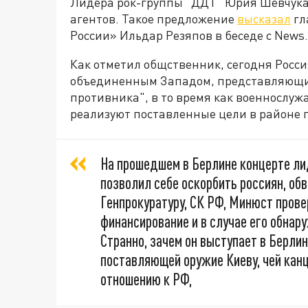
Лидера рок-группы "ДДТ" Юрия Шевчука
агентов. Такое предложение
высказал
гл
России» Ильдар Резяпов в беседе с News.
Как отметил общственник, сегодня Росси
объединенным Западом, представляющим
противника", в то время как военнослу
реализуют поставленные цели в районе 
На прошедшем в Берлине концерте л
позволил себе оскорбить россиян, об
Генпрокуратуру, СК РФ, Минюст пров
финансирование и в случае его обнар
Странно, зачем он выступает в Берли
поставляющей оружие Киеву, чей канц
отношению к РФ,