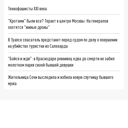
Технофашисты XXI века
"Кротами" были все? Теракт в центре Москвы: На генералов
охотятся "живые дроны"
В Туапсе спасатель предстанет перед судом по делу о покушении
на убийство туристки из Салехарда
"Бойся и жди": в Краснодаре ревнивец едва до смерти не забил
молотком парня своей бывшей девушки
Жительница Сочи выследила и избила новую спутницу бывшего
мужа