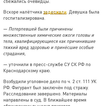
сбежались очевидцы.
Вскоре налётчика
задержали
. Девушка была
госпитализирована.
—
П
отерпевшей были причинены
множественные химические ожоги головы и
тела, квалифицирующиеся как причинившие
тяжкий вред здоровью и принёсшие особые
страдания,
—
уточнили в пресс-службе СУ СК РФ по
Краснодарскому краю.
Возбудили уголовное дело по ч. 2 ст. 111 УК
РФ. Фигурант был заключён под стражу.
Расследование завершено. Материалы
направлены в суд. В ближайшее время
обвиняемому вынесут приговор.