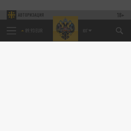
18+
АВТОРИЗАЦИЯ
89.93 EUR
ЮГ