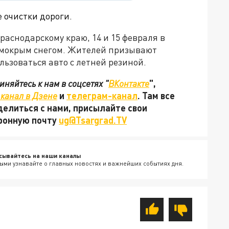
 очистки дороги.
аснодарскому краю, 14 и 15 февраля в
 мокрым снегом. Жителей призывают
льзоваться авто с летней резиной.
няйтесь к нам в соцсетях "
ВКонтакте
",
канал в Дзене
и
телеграм-канал
. Там все
делиться с нами, присылайте свои
тронную почту
ug@Tsargrad.TV
сывайтесь на наши каналы
ыми узнавайте о главных новостях и важнейших событиях дня.