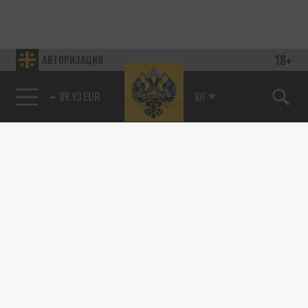
18+
АВТОРИЗАЦИЯ
89.93 EUR
ЮГ