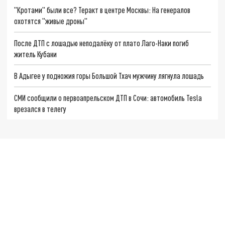
"Кротами" были все? Теракт в центре Москвы: На генералов
охотятся "живые дроны"
После ДТП с лошадью неподалёку от плато Лаго-Наки погиб
житель Кубани
В Адыгее у подножия горы Большой Тхач мужчину лягнула лошадь
СМИ сообщили о первоапрельском ДТП в Сочи: автомобиль Tesla
врезался в телегу