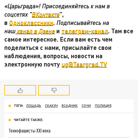
«Царьграда»! Присоединяйтесь к нам в
",
соцсетях "
ВКонтакте
в
Одноклассники
.
Подписывайтесь на
и
телеграм-канал
. Там все
наш
канал в Дзене
самое интересное. Если вам есть чем
поделиться с нами, присылайте свои
наблюдения, вопросы, новости на
электронную почту
ug@Tsargrad.TV
ТЕГИ:
ЛОШАДЬ
СКАКУН
ВСАДНИК
СОЧИ
ПОЛИЦИЯ
ЧИТАЙТЕ ТАКЖЕ:
Технофашисты XXI века