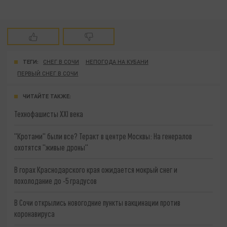
ТЕГИ:
СНЕГ В СОЧИ
НЕПОГОДА НА КУБАНИ
ПЕРВЫЙ СНЕГ В СОЧИ
ЧИТАЙТЕ ТАКЖЕ:
Технофашисты XXI века
"Кротами" были все? Теракт в центре Москвы: На генералов
охотятся "живые дроны"
В горах Краснодарского края ожидается мокрый снег и
похолодание до -5 градусов
В Сочи открылись новогодние пункты вакцинации против
коронавируса