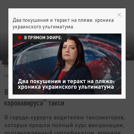
Два покушения и теракт на пляже: хроника
украинского ультиматума
В ПРЯМОМ ЭФИРЕ:
ФОТО: KONSTANTIN KOKOSHKIN/GLOBAL LOOK PRESS
КОРОНАВИРУС
ВАСИЛИСА КРУГЛОВА
05 АВГУСТА 17:54
ПОДПИШИТЕСЬ:
В Сочи появились "свободные от
коронавируса" такси
В городе-курорте водителям таксомоторов,
которые прошли полный курс вакцинации,
подтвержденный сертификатом, вручили