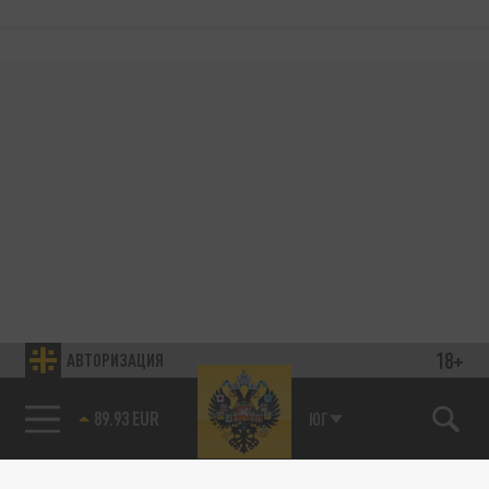
18+
АВТОРИЗАЦИЯ
89.93 EUR
ЮГ