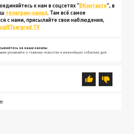
единяйтесь к нам в соцсетях "
ВКонтакте
", в
наш
телеграм-канал
. Там всё самое
ься с нами, присылайте свои наблюдения,
ug@Tsargrad.TV
сывайтесь на наши каналы
ыми узнавайте о главных новостях и важнейших событиях дня.
РМ