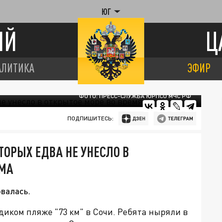
ЮГ
ИЙ
Ц
АЛИТИКА
ЭФИР
ФОТО: ПРЕСС-СЛУЖБА ЮРПСО МЧС РФ
ПОДПИШИТЕСЬ:
ТОРЫХ ЕДВА НЕ УНЕСЛО В
РМА
валась.
диком пляже "73 км" в Сочи. Ребята ныряли в