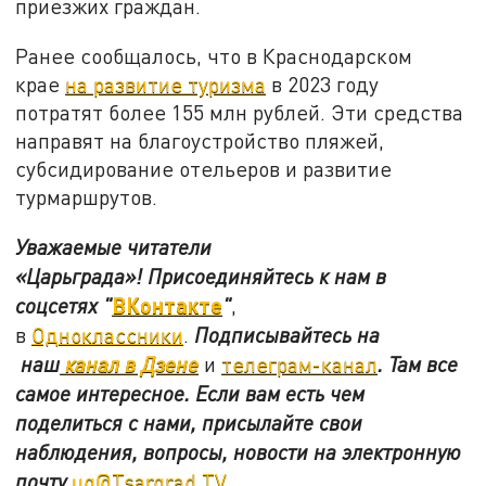
приезжих граждан.
Ранее сообщалось, что в Краснодарском
крае
на развитие туризма
в 2023 году
потратят более 155 млн рублей. Эти средства
направят на благоустройство пляжей,
субсидирование отельеров и развитие
турмаршрутов.
Уважаемые читатели
«Царьграда»!
Присоединяйтесь к нам в
ВКонтакте
соцсетях
"
"
,
в
Одноклассники
.
Подписывайтесь на
наш
канал в Дзене
и
телеграм-канал
. Там все
самое интересное. Если вам есть чем
поделиться с нами, присылайте свои
наблюдения, вопросы, новости на электронную
почту
ug@Tsargrad.TV