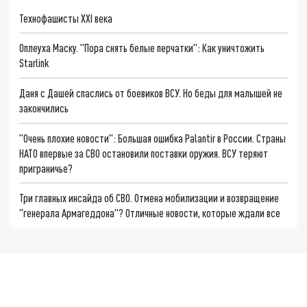
Технофашисты XXI века
Оплеуха Маску. "Пора снять белые перчатки": Как уничтожить
Starlink
Даня с Дашей спаслись от боевиков ВСУ. Но беды для малышей не
закончились
"Очень плохие новости": Большая ошибка Palantir в России. Страны
НАТО впервые за СВО остановили поставки оружия. ВСУ теряют
приграничье?
Три главных инсайда об СВО. Отмена мобилизации и возвращение
"генерала Армагеддона"? Отличные новости, которые ждали все