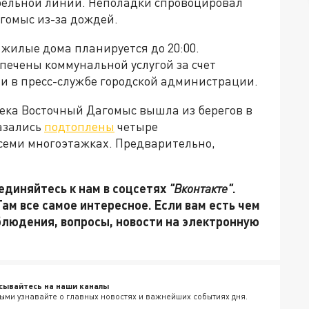
абельной линии. Неполадки спровоцировал
гомыс из-за дождей.
жилые дома планируется до 20:00.
печены коммунальной услугой за счет
и в пресс-службе городской администрации.
река Восточный Дагомыс вышла из берегов в
казались
подтоплены
четыре
семи многоэтажках. Предварительно,
единяйтесь к нам в соцсетях
"Вконтакте"
.
 Там все самое интересное. Если вам есть чем
блюдения, вопросы, новости на электронную
сывайтесь на наши каналы
ыми узнавайте о главных новостях и важнейших событиях дня.