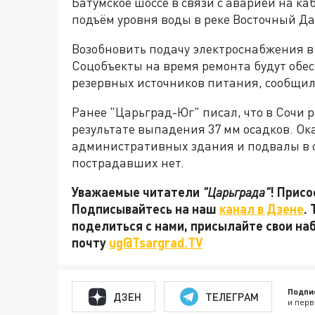
Батумское шоссе в связи с аварией на к
подъём уровня воды в реке Восточный Да
Возобновить подачу электроснабжения в 
Соцобъекты на время ремонта будут обес
резервных источников питания, сообщил
Ранее "Царьград-Юг" писал, что в Сочи 
результате выпадения 37 мм осадков. О
административных здания и подвалы в 
пострадавших нет.
Уважаемые читатели
"Царьграда"
! Присо
Подписывайтесь на наш
канал в Дзене
.
поделиться с нами, присылайте свои на
почту
ug@Tsargrad.TV
Подпи
ДЗЕН
ТЕЛЕГРАМ
и перв