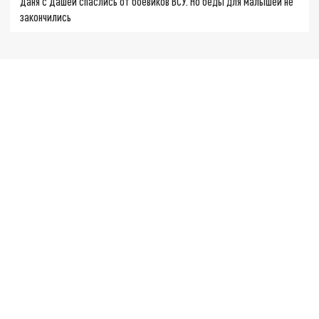
Даня с Дашей спаслись от боевиков ВСУ. Но беды для малышей не
закончились