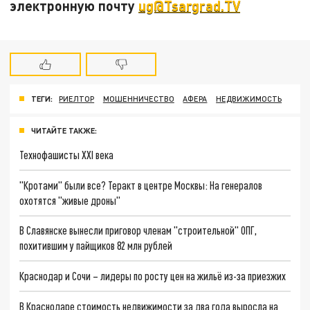
электронную почту
ug@Tsargrad.TV
ТЕГИ:
РИЕЛТОР
МОШЕННИЧЕСТВО
АФЕРА
НЕДВИЖИМОСТЬ
ЧИТАЙТЕ ТАКЖЕ:
Технофашисты XXI века
"Кротами" были все? Теракт в центре Москвы: На генералов
охотятся "живые дроны"
В Славянске вынесли приговор членам "строительной" ОПГ,
похитившим у пайщиков 82 млн рублей
Краснодар и Сочи – лидеры по росту цен на жильё из-за приезжих
В Краснодаре стоимость недвижимости за два года выросла на