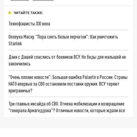
ЧИТАЙТЕ ТАКЖЕ:
Технофашисты XXI века
Оплеуха Маску. "Пора снять белые перчатки": Как уничтожить
Starlink
Даня с Дашей спаслись от боевиков ВСУ. Но беды для малышей не
закончились
"Очень плохие новости": Большая ошибка Palantir в России. Страны
НАТО впервые за СВО остановили поставки оружия. ВСУ теряют
приграничье?
Три главных инсайда об СВО. Отмена мобилизации и возвращение
"генерала Армагеддона"? Отличные новости, которые ждали все