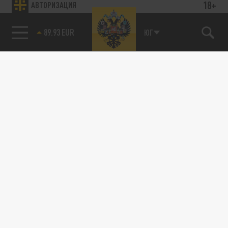
18+
АВТОРИЗАЦИЯ
89.93 EUR
ЮГ