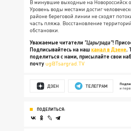
В минувшие выходные на Новороссийск 
Уровень воды местами достиг человеческо
районе береговой линии не сходят поток
часть пляжа. Восстановление территори
обстановки.
Уважаемые читатели
"Царьграда"
! Присо
Подписывайтесь на наш
канал в Дзене
.
поделиться с нами, присылайте свои на
почту
ug@Tsargrad.TV
Подпи
ДЗЕН
ТЕЛЕГРАМ
и перв
ПОДЕЛИТЬСЯ: