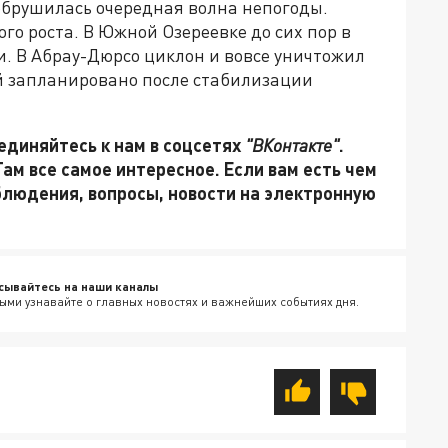
обрушилась очередная волна непогоды.
го роста. В Южной Озереевке до сих пор в
и. В Абрау-Дюрсо циклон и вовсе уничтожил
й запланировано после стабилизации
единяйтесь к нам в соцсетях
"ВКонтакте"
.
 Там все самое интересное. Если вам есть чем
блюдения, вопросы, новости на электронную
сывайтесь на наши каналы
ыми узнавайте о главных новостях и важнейших событиях дня.