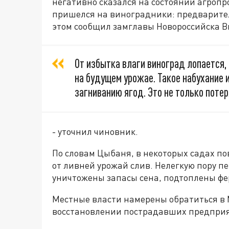
негативно сказался на состоянии агроп
пришелся на виноградники: предварител
этом сообщил замглавы Новороссийска В
От избытка влаги виноград лопается,
на будущем урожае. Такое набухание 
загниванию ягод. Это не только потер
- уточнил чиновник.
По словам Цыбаня, в некоторых садах п
от ливней урожай слив. Нелегкую пору 
уничтожены запасы сена, подтоплены ф
Местные власти намерены обратиться в 
восстановлении пострадавших предпри