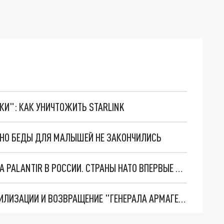
ТКИ": КАК УНИЧТОЖИТЬ STARLINK
. НО БЕДЫ ДЛЯ МАЛЫШЕЙ НЕ ЗАКОНЧИЛИСЬ
"ОЧЕНЬ ПЛОХИЕ НОВОСТИ": БОЛЬШАЯ ОШИБКА PALANTIR В РОССИИ. СТРАНЫ НАТО ВПЕРВЫЕ ЗА СВО ОСТАНОВИЛИ ПОСТАВКИ ОРУЖИЯ. ВСУ ТЕРЯЮТ ПРИГРАНИЧЬЕ?
ТРИ ГЛАВНЫХ ИНСАЙДА ОБ СВО. ОТМЕНА МОБИЛИЗАЦИИ И ВОЗВРАЩЕНИЕ "ГЕНЕРАЛА АРМАГЕДДОНА"? ОТЛИЧНЫЕ НОВОСТИ, КОТОРЫЕ ЖДАЛИ ВСЕ