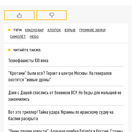
ТЕГИ:
КРАСНОДАР
ХЛОПОК
ВЗРЫВ
ГРОМКИЕ ЗВУКИ
САМОЛЁТ
НЕБО
ЧИТАЙТЕ ТАКЖЕ:
Технофашисты XXI века
"Кротами" были все? Теракт в центре Москвы: На генералов
охотятся "живые дроны"
Даня с Дашей спаслись от боевиков ВСУ. Но беды для малышей не
закончились
Вот это триллер! Тайна удара Украины по иранскому судну на
Каспии раскрыта
"Очень плохие новости": Большая ошибка Palantir в России. Страны