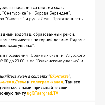
туристы насладятся видами скал,
", "Снегурочка" и
"Борода Берендея",
ра
"Счастья" и ручья Лель. Протяженность
скадный водопад, образованный рекой,
овом лесничестве по горной долине. Рядом с
лконское ущелье".
емя посещения "
Орлиных скал" и "Агурского
9:00 до 20:00, а по "Волконскому ущелью" и
няйтесь к нам в соцсетях "
ВКонтакте
",
канал в Дзене
и
телеграм-канал
. Там все
делиться с нами, присылайте свои
тронную почту
ug@Tsargrad.TV