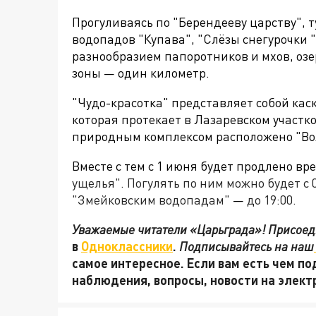
Прогуливаясь по "Берендееву царству", 
водопадов
"Купава", "Слёзы снегурочки
разнообразием папоротников и мхов, озе
зоны — один километр.
"Чудо-красотка" представляет собой ка
которая протекает в Лазаревском участк
природным комплексом расположено "Во
Вместе с тем с
1 июня будет продлено вр
ущелья". Погулять по ним можно будет с 0
"Змейковским водопадам"
—
до 19:00.
Уважаемые читатели «Царьграда»! Присоеди
в
Одноклассники
.
Подписывайтесь на наш
самое интересное. Если вам есть чем по
наблюдения, вопросы, новости на элек