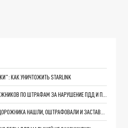
ТКИ": КАК УНИЧТОЖИТЬ STARLINK
В МОСКВЕ ПРОШЕЛ РЕЙД ПО ВЫЯВЛЕНИЮ ДОЛЖНИКОВ ПО ШТРАФАМ ЗА НАРУШЕНИЕ ПДД И ПРАВИЛ ПАРКОВКИ
НЕ ДАВАЛ ПРОЕХАТЬ СКОРОЙ: ВОДИТЕЛЯ ВНЕДОРОЖНИКА НАШЛИ, ОШТРАФОВАЛИ И ЗАСТАВИЛИ ИЗВИНЯТЬСЯ