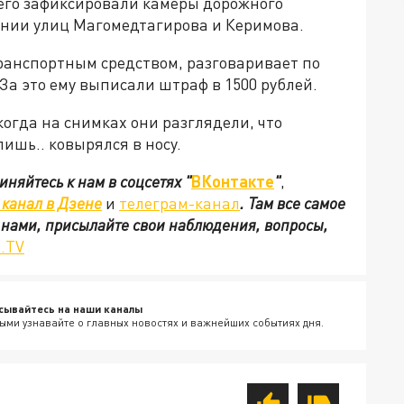
о его зафиксировали камеры дорожного
ении улиц Магомедтагирова и Керимова.
транспортным средством, разговаривает по
 За это ему выписали штраф в 1500 рублей.
когда на снимках они разглядели, что
лишь.. ковырялся в носу.
иняйтесь к нам в соцсетях
"
ВКонтакте
"
,
канал в Дзене
и
телеграм-канал
. Там все самое
с нами, присылайте свои наблюдения, вопросы,
.TV
сывайтесь на наши каналы
ыми узнавайте о главных новостях и важнейших событиях дня.