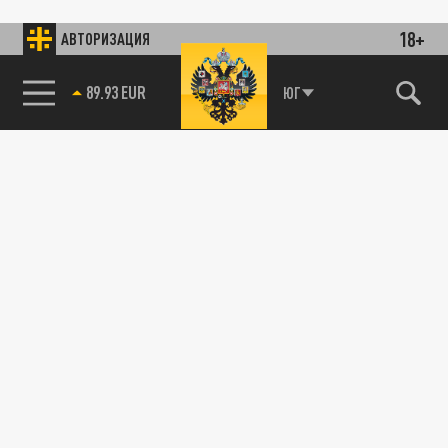
18+
АВТОРИЗАЦИЯ
85.64 BRENT
ЮГ
89.93 EUR