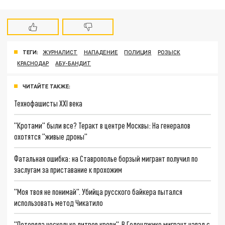
ТЕГИ:
ЖУРНАЛИСТ
НАПАДЕНИЕ
ПОЛИЦИЯ
РОЗЫСК
КРАСНОДАР
АБУ-БАНДИТ
ЧИТАЙТЕ ТАКЖЕ:
Технофашисты XXI века
"Кротами" были все? Теракт в центре Москвы: На генералов
охотятся "живые дроны"
Фатальная ошибка: на Ставрополье борзый мигрант получил по
заслугам за приставание к прохожим
"Моя твоя не понимай". Убийца русского байкера пытался
использовать метод Чикатило
"Потеряла несколько литров крови". В Геленджике мигрант напал с