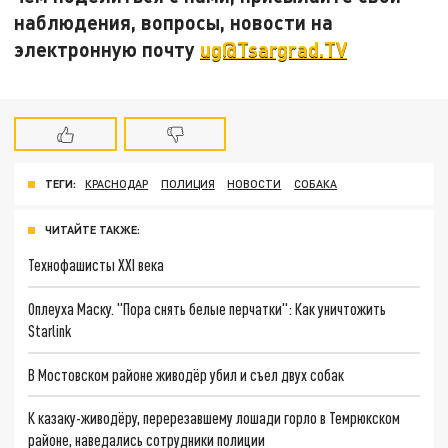
наблюдения, вопросы, новости на
электронную почту
ug@Tsargrad.TV
ТЕГИ:
КРАСНОДАР
ПОЛИЦИЯ
НОВОСТИ
СОБАКА
ЧИТАЙТЕ ТАКЖЕ:
Технофашисты XXI века
Оплеуха Маску. "Пора снять белые перчатки": Как уничтожить
Starlink
В Мостовском районе живодёр убил и съел двух собак
К казаку-живодёру, перерезавшему лошади горло в Темрюкском
районе, наведались сотрудники полиции