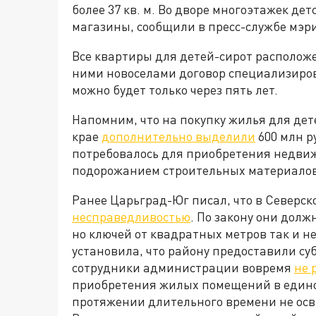
более 37 кв. м. Во дворе многоэтажек де
магазины, сообщили в пресс-службе мэ
Все квартиры для детей-сирот расположе
ними новоселами договор специализиро
можно будет только через пять лет.
Напомним, что на покупку жилья для дет
крае
дополнительно выделили
600 млн р
потребовалось для приобретения недвижи
подорожанием строительных материалов
Ранее Царьград-Юг писал, что в Северс
несправедливостью
. По закону они дол
но ключей от квадратных метров так и н
установила, что району предоставили су
сотрудники администрации вовремя
не 
приобретения жилых помещений в едино
протяжении длительного времени не ос