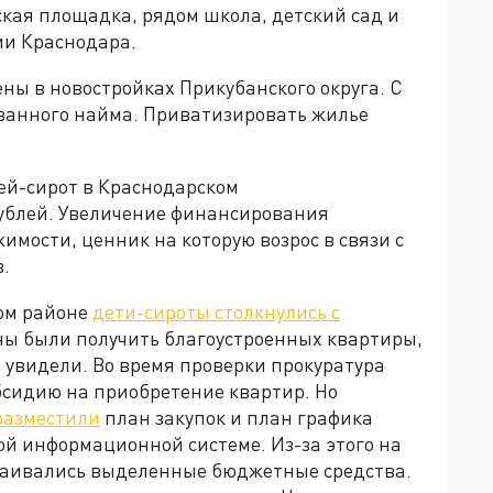
тская площадка, рядом школа, детский сад и
рии Краснодара.
ны в новостройках Прикубанского округа. С
ванного найма. Приватизировать жилье
ей-сирот в Краснодарском
ублей. Увеличение финансирования
мости, ценник на которую возрос в связи с
.
ком районе
дети-сироты столкнулись с
жны были получить благоустроенных квартиры,
е увидели. Во время проверки прокуратура
бсидию на приобретение квартир. Но
разместили
план закупок и план графика
й информационной системе. Из-за этого на
ваивались выделенные бюджетные средства.