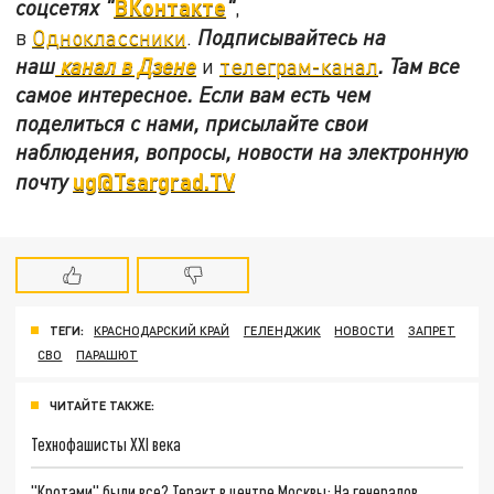
ВКонтакте
соцсетях
"
"
,
в
Одноклассники
.
Подписывайтесь на
наш
канал в Дзене
и
телеграм-канал
. Там все
самое интересное. Если вам есть чем
поделиться с нами, присылайте свои
наблюдения, вопросы, новости на электронную
ug@Tsargrad.TV
почту
ТЕГИ:
КРАСНОДАРСКИЙ КРАЙ
ГЕЛЕНДЖИК
НОВОСТИ
ЗАПРЕТ
СВО
ПАРАШЮТ
ЧИТАЙТЕ ТАКЖЕ:
Технофашисты XXI века
"Кротами" были все? Теракт в центре Москвы: На генералов